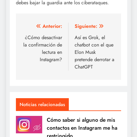
debes bajar la guardia ante los ciberataques.
Navegación
Anterior:
Siguiente:
de
¿Cómo desactivar
Así es Grok, el
la confirmación de
chatbot con el que
entradas
lectura en
Elon Musk
Instagram?
pretende derrotar a
ChatGPT
Noticias relacionadas
Cómo saber si alguno de mis
contactos en Instagram me ha
restringido