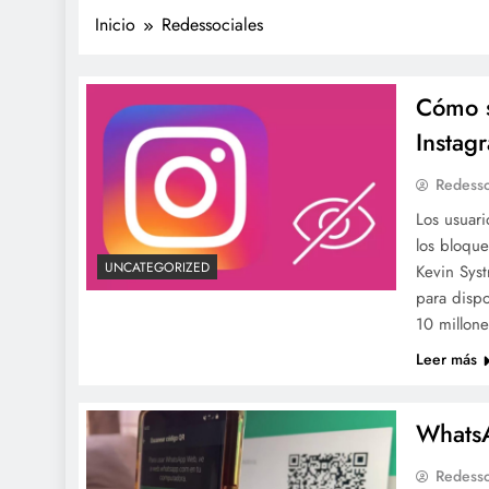
Inicio
Redessociales
Cómo s
Instag
Redesso
Los usuari
los bloque
UNCATEGORIZED
Kevin Syst
para dispo
10 millon
Leer más
Whats
Redesso