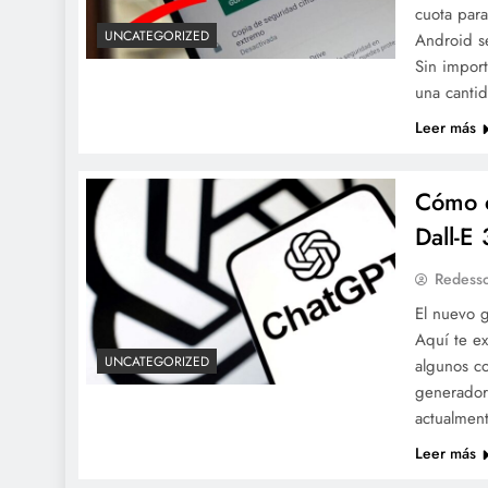
cuota par
UNCATEGORIZED
Android s
Sin import
una cantid
Leer más
Cómo c
Dall-E
Redesso
El nuevo 
Aquí te e
UNCATEGORIZED
algunos c
generador
actualmen
Leer más