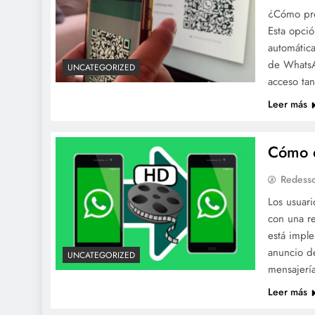
¿Cómo pro
Esta opci
automática
de WhatsA
UNCATEGORIZED
acceso ta
Leer más
Cómo 
Redesso
Los usuari
con una r
está imple
anuncio d
UNCATEGORIZED
mensajerí
Leer más