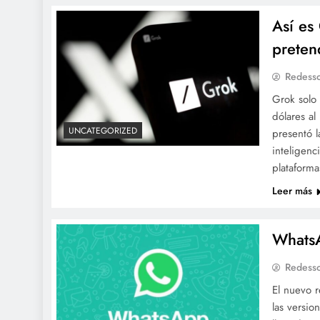
Así es
preten
Redesso
Grok solo 
dólares al
UNCATEGORIZED
presentó l
inteligenc
plataforma
Leer más
WhatsA
Redesso
El nuevo r
las versio