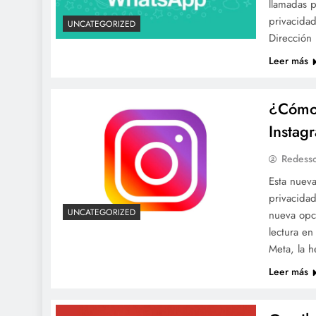
llamadas 
privacidad
UNCATEGORIZED
Dirección
Leer más
¿Cómo 
Instag
Redesso
Esta nueva
privacida
UNCATEGORIZED
nueva opci
lectura e
Meta, la 
Leer más